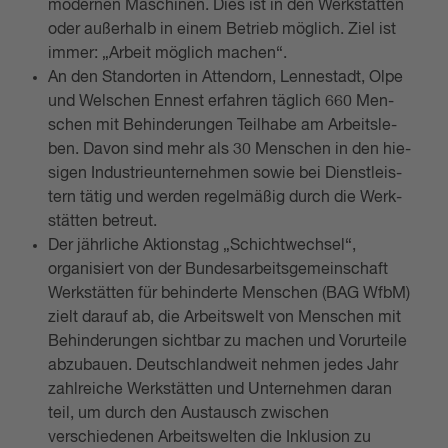
modernen Maschinen. Dies ist in den Werk­stät­ten
oder au­ßer­halb in einem Be­trieb mög­lich. Ziel ist
immer: „Ar­beit mög­lich ma­chen“.
An den Stand­or­ten in At­ten­d­orn, Len­nestadt, Olpe
und Wel­schen En­nest er­fah­ren täg­lich 660 Men­
schen mit Be­hin­de­run­gen Teil­ha­be am Ar­beits­le­
ben. Davon sind mehr als 30 Men­schen in den hie­
si­gen In­dus­trie­un­ter­neh­men sowie bei Dienst­leis­
tern tätig und wer­den re­gel­mä­ßig durch die Werk­
stät­ten be­treut.
Der jährliche Aktionstag „Schichtwechsel“,
organisiert von der Bundesarbeitsgemeinschaft
Werkstätten für behinderte Menschen (BAG WfbM)
zielt darauf ab, die Arbeitswelt von Menschen mit
Behinderungen sichtbar zu machen und Vorurteile
abzubauen. Deutschlandweit nehmen jedes Jahr
zahlreiche Werkstätten und Unternehmen daran
teil, um durch den Austausch zwischen
verschiedenen Arbeitswelten die Inklusion zu