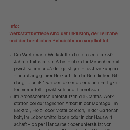
Info:
Werkstattbetriebe sind der Inklusion, der Teilhabe
und der beruflichen Rehabilitation verpflichtet
Die Werth­mann-Werk­stät­ten bie­ten seit über 50
Jah­ren Teil­ha­be am Ar­beits­le­ben für Men­schen mit
psy­chi­schen und/oder geis­ti­gen Ein­schrän­kun­gen
– un­ab­hän­gig ihrer Her­kunft. In der Be­ruf­li­chen Bil­
dung „b.​punkt“ wer­den die er­for­der­li­chen Fer­tig­kei­
ten ver­mit­telt – prak­tisch und theo­re­tisch.
Im Ar­beits­be­reich un­ter­stüt­zen die Ca­ri­tas-Werk­
stät­ten bei der ­täg­li­chen Ar­beit in der Mon­ta­ge, im
Elek­tro-, Holz- oder Me­tall­be­reich, in der Gar­ten­ar­
beit, im Le­bens­mit­tel­la­den oder in der Haus­wirt­
schaft – ob per Handarbeit oder unterstützt von