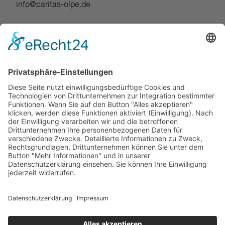
info@caritas-olpe.de
Über uns
Spende & Ehrenamt
Jobs & Karriere
Suche
Hilfe & Beratung
Startseite
Caritas Deutschland
Impressum
Datenschutz
Barrierefreiheit
Cookie-Einstellungen