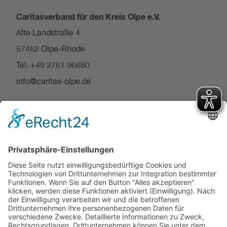
Caritasverband für den Kreis Olpe e.V.
Alte Landstraße 4
57462 Olpe-Rhode
Tel. +49 2761 96680
info@caritas-olpe.de
Über uns
Spende & Ehrenamt
Jobs & Karriere
Suche
Hilfe & Beratung
Startseite
Caritas Deutschland