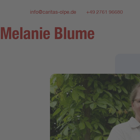
info@caritas-olpe.de
+49 2761 96680
Melanie Blume