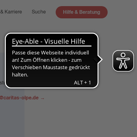
Hilfe & Beratung
& Karriere
Suche
telle)
caritas-olpe.de