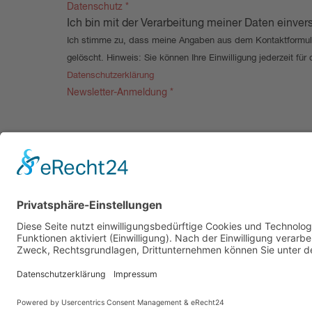
Datenschutz
*
Ich bin mit der Verarbeitung meiner Daten einver
Ich stimme zu, dass meine Angaben aus dem Kontaktformula
gelöscht. Hinweis: Sie können Ihre Einwilligung jederzeit fü
Datenschutzerklärung
Newsletter-Anmeldung
*
Caritasverband 
Kreis Olpe e.V.
Alte Landstraße 
57462 Olpe-Rho
Tel. +49 2761 9
Zum Anfang der Seite
info@caritas-olp