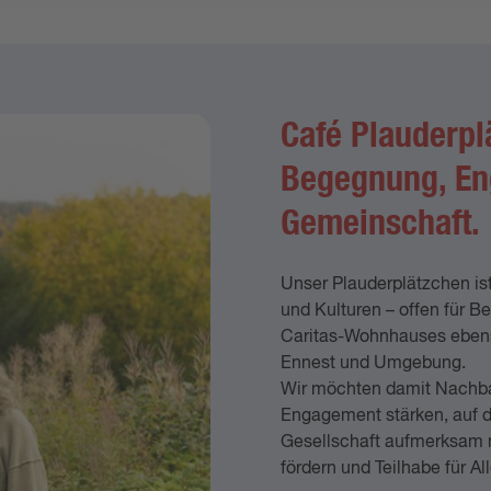
Café Plauderplä
Begegnung, E
Gemeinschaft.
Unser Plauderplätzchen ist
und Kulturen – offen für
Caritas-Wohnhauses ebens
Ennest und Umgebung.
Wir möchten damit Nachba
Engagement stärken, auf d
Gesellschaft aufmerksam m
fördern und Teilhabe für Al