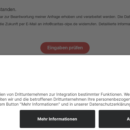
standen.
r zur Beantwortung meiner Anfrage erhoben und verarbeitet werden. Die Dat
r die Zukunft per E-Mail an info@caritas-olpe.de widerrufen. Detaillierte Info
Eingaben prüfen
für den
Über uns
Startseite
Spende & Ehrenamt
Caritas Deutsc
4
Jobs & Karriere
Impressum
de
Suche
Datenschutz
6680
Hilfe & Beratung
Barrierefreiheit
e.de
Cookie-Einstel